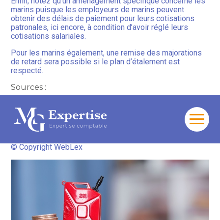
Enfin, notez qu’un aménagement spécifique concerne les
marins puisque les employeurs de marins peuvent
obtenir des délais de paiement pour leurs cotisations
patronales, ici encore, à condition d’avoir réglé leurs
cotisations salariales.
Pour les marins également, une remise des majorations
de retard sera possible si le plan d’étalement est
respecté.
Sources :
Actualité de l’urssaf.fr : « Hausse du coût de l’énergie :
l’Urssaf aux côtés des entrepreneurs en difficultés »,
publiée le 30 mars 2026
Aller
au
Hausse du carburant : des mesures prises par l’Urssaf
–
contenu
© Copyright WebLex