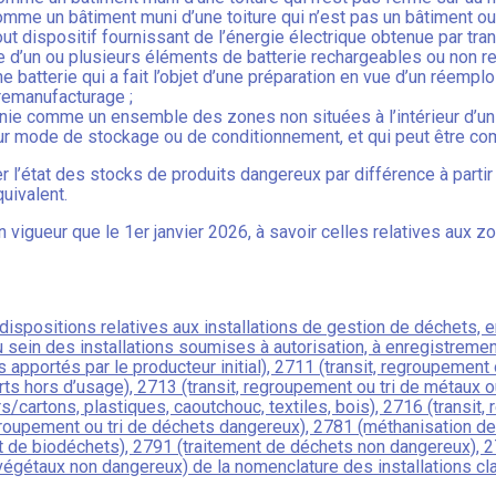
comme un bâtiment muni d’une toiture qui n’est pas un bâtiment ouv
out dispositif fournissant de l’énergie électrique obtenue par tr
ée d’un ou plusieurs éléments de batterie rechargeables ou non 
batterie qui a fait l’objet d’une préparation en vue d’un réemplo
 remanufacturage ;
éfinie comme un ensemble des zones non situées à l’intérieur d’u
r mode de stockage ou de conditionnement, et qui peut être com
er l’état des stocks de produits dangereux par différence à part
uivalent.
 en vigueur que le 1er janvier 2026, à savoir celles relatives a
ispositions relatives aux installations de gestion de déchets, en p
sein des installations soumises à autorisation, à enregistrement
 apportés par le producteur initial), 2711 (transit, regroupement 
ts hors d’usage), 2713 (transit, regroupement ou tri de métaux o
/cartons, plastiques, caoutchouc, textiles, bois), 2716 (transit,
egroupement ou tri de déchets dangereux), 2781 (méthanisation 
t de biodéchets), 2791 (traitement de déchets non dangereux), 
gétaux non dangereux) de la nomenclature des installations cla