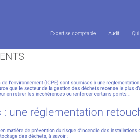
Principal
Expertise comptable
Audit
Qui
TS : UNE RÉGLEMENTATION PL
DENTS
n de l’environnement (ICPE) sont soumises à une réglementation st
rce que le secteur de la gestion des déchets recense le plus d’
our en retirer les incohérences ou renforcer certains points…
 : une réglementation retouc
en matière de prévention du risque d’incendie des installations 
tockage des déchets, à savoir :