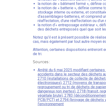
la notion de « bâtiment fermé », définie 
la notion de « batterie », définie comme t
stockage interne ou externe, et constitu
d’assemblages-batteries, et comprend une 
réaffectation, d’une réaffectation ou d’un
la notion d’« entreposage extérieur », d
des déchets entreposés quel que soit leu
Notez qu’il est à présent possible de réalis
cas, mais également par tout autre moyen éq
Attention, certaines dispositions entreront
de tri.
Sources :
Arrêté du 6 mai 2025 modifiant certaines d
accidents dans le secteur des déchets au 
2710 (installations de collecte de déchets
électroniques), 2712 (moyens de transpor
regroupement ou tri de déchets de papiers
dangereux non inertes), 2718 (transit, r
végétale brute), 2783 (déconditionnemen
PCB/PCT) et 2794 (broyage de déchets vé
l’environnement