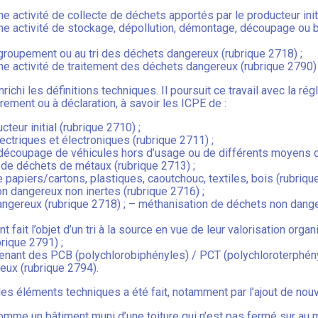
 activité de collecte de déchets apportés par le producteur initi
ne activité de stockage, dépollution, démontage, découpage ou 
 regroupement ou au tri des déchets dangereux (rubrique 2718) ;
ne activité de traitement des déchets dangereux (rubrique 2790)
chi les définitions techniques. Il poursuit ce travail avec la ré
rement ou à déclaration, à savoir les ICPE de :
teur initial (rubrique 2710) ;
ectriques et électroniques (rubrique 2711) ;
découpage de véhicules hors d’usage ou de différents moyens de
u de déchets de métaux (rubrique 2713) ;
 papiers/cartons, plastiques, caoutchouc, textiles, bois (rubriqu
on dangereux non inertes (rubrique 2716) ;
dangereux (rubrique 2718) ; – méthanisation de déchets non dang
ait l’objet d’un tri à la source en vue de leur valorisation organ
rique 2791) ;
ntenant des PCB (polychlorobiphényles) / PCT (polychloroterphény
ux (rubrique 2794).
et des éléments techniques a été fait, notamment par l’ajout de n
 comme un bâtiment muni d’une toiture qui n’est pas fermé sur au