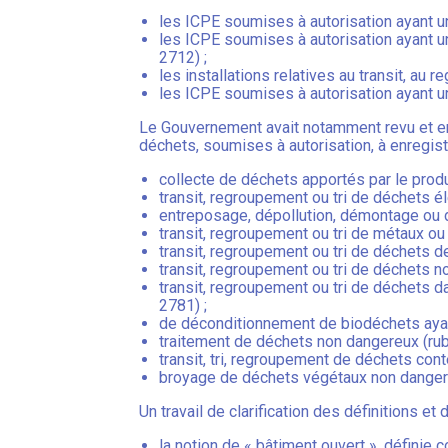
les ICPE soumises à autorisation ayant une
les ICPE soumises à autorisation ayant u
2712) ;
les installations relatives au transit, au
les ICPE soumises à autorisation ayant u
Le Gouvernement avait notamment revu et enri
déchets, soumises à autorisation, à enregist
collecte de déchets apportés par le produc
transit, regroupement ou tri de déchets él
entreposage, dépollution, démontage ou 
transit, regroupement ou tri de métaux o
transit, regroupement ou tri de déchets de
transit, regroupement ou tri de déchets n
transit, regroupement ou tri de déchets 
2781) ;
de déconditionnement de biodéchets ayant f
traitement de déchets non dangereux (rub
transit, tri, regroupement de déchets co
broyage de déchets végétaux non dangere
Un travail de clarification des définitions 
la notion de « bâtiment ouvert », définie