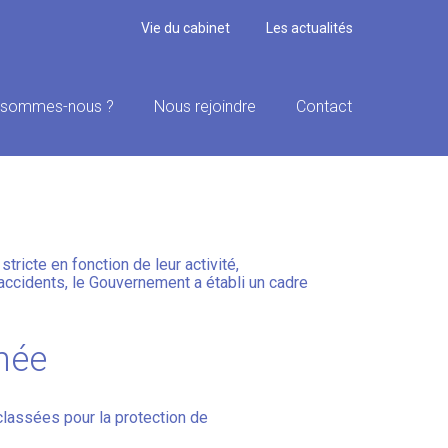
Vie du cabinet
Les actualités
 sommes-nous ?
Nous rejoindre
Contact
US CLAIRE POUR
ricte en fonction de leur activité,
accidents, le Gouvernement a établi un cadre
hée
classées pour la protection de