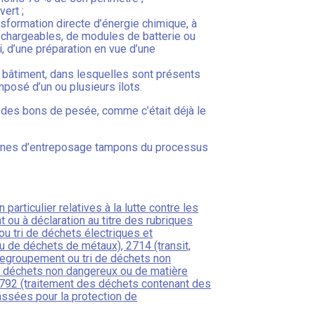
ert ;
ansformation directe d’énergie chimique, à
rechargeables, de modules de batterie ou
i, d’une préparation en vue d’une
n bâtiment, dans lesquelles sont présents
posé d’un ou plusieurs îlots.
ir des bons de pesée, comme c’était déjà le
ux zones d’entreposage tampons du processus
articulier relatives à la lutte contre les
 ou à déclaration au titre des rubriques
ou tri de déchets électriques et
u de déchets de métaux), 2714 (transit,
 regroupement ou tri de déchets non
de déchets non dangereux ou de matière
2792 (traitement des déchets contenant des
ssées pour la protection de