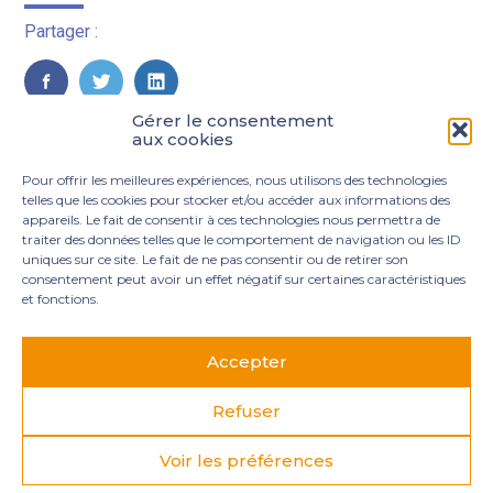
Partager :
FaceBook
Twitter
LinkedIn
Gérer le consentement
aux cookies
Pour offrir les meilleures expériences, nous utilisons des technologies
telles que les cookies pour stocker et/ou accéder aux informations des
appareils. Le fait de consentir à ces technologies nous permettra de
traiter des données telles que le comportement de navigation ou les ID
uniques sur ce site. Le fait de ne pas consentir ou de retirer son
consentement peut avoir un effet négatif sur certaines caractéristiques
et fonctions.
Footer
3 rue Marie Dupil – La Plaine Petit Manoir – 97232 Le
Principale
Lamentin
Accepter
05 96 50 55 00
contact@mgexpertise.fr
Refuser
Voir les préférences
Footer
MENTIONS LÉGALES
PLAN DU SITE