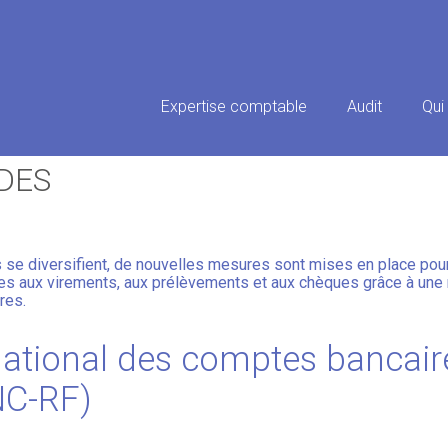
Principal
Expertise comptable
Audit
Qui
 : RECENSER LES ANOMALIES 
DES
se diversifient, de nouvelles mesures sont mises en place pour 
des aux virements, aux prélèvements et aux chèques grâce à une m
res.
 national des comptes bancair
NC-RF)