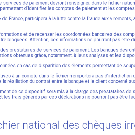
e services de paiement devront renseigner, dans le fichier nati
 permettant d’identifier les comptes de paiement et les comptes
de France, participera à la lutte contre la fraude aux virements,
informations et de recenser les coordonnées bancaires des comp
re bloquées. Attention, ces informations ne pourront pas être d
é des prestataires de services de paiement. Les banques devront 
mations obtenues grâce, notamment, à leurs analyses et les dispos
 données en cas de disparition des éléments permettant de soup
atives à un compte dans le fichier n’emportera pas d’interdictio
 la résiliation du contrat entre la banque et le client concerné s
ement de ce dispositif sera mis à la charge des prestataires de
. Et les frais générés par ces déclarations ne pourront pas être f
hier national des chèques irr