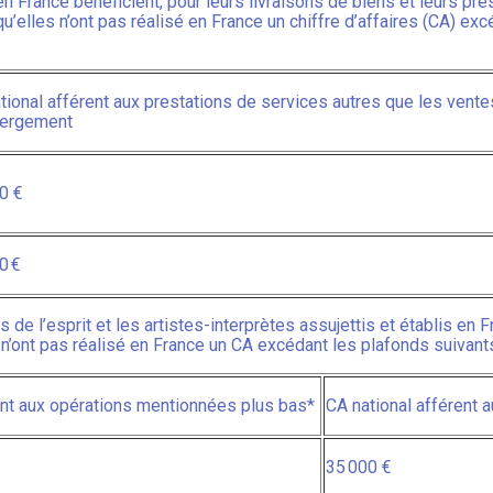
n France bénéficient, pour leurs livraisons de biens et leurs pre
’elles n’ont pas réalisé en France un chiffre d’affaires (CA) exc
tional afférent aux prestations de services autres que les vent
bergement
00 €
0 €
de l’esprit et les artistes-interprètes assujettis et établis en F
n’ont pas réalisé en France un CA excédant les plafonds suivants
ent aux opérations mentionnées plus bas*
CA national afférent 
35 000 €