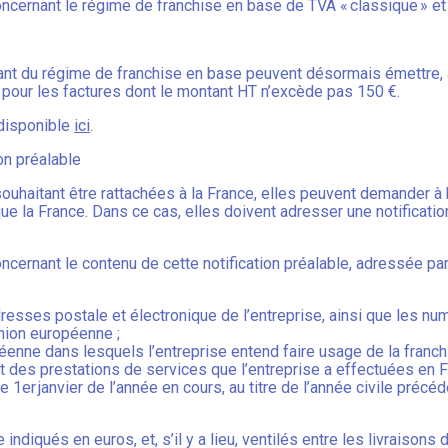
ncernant le régime de franchise en base de TVA « classique » et
ant du régime de franchise en base peuvent désormais émettre, 
 pour les factures dont le montant HT n’excède pas 150 €.
 disponible
ici
.
on préalable
ouhaitant être rattachées à la France, elles peuvent demander à 
e la France. Dans ce cas, elles doivent adresser une notification
cernant le contenu de cette notification préalable, adressée par
 adresses postale et électronique de l’entreprise, ainsi que les nu
nion européenne ;
enne dans lesquels l’entreprise entend faire usage de la franch
et des prestations de services que l’entreprise a effectuées en 
er janvier de l’année en cours, au titre de l’année civile précéde
ndiqués en euros, et, s’il y a lieu, ventilés entre les livraisons