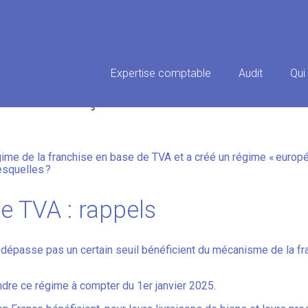
Principal
Expertise comptable
Audit
Qui
E TVA : ÇA SE PRÉCISE !
égime de la franchise en base de TVA et a créé un régime « euro
Lesquelles ?
e TVA : rappels
ne dépasse pas un certain seuil bénéficient du mécanisme de la f
ndre ce régime à compter du 1er janvier 2025.