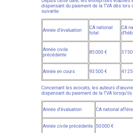
Depuis cette date, les entreprises établies e
dispensant du paiement de la TVA dès lors qu
suivante :
CA national
CA na
Année d’évaluation
total
d’hé
Année civile
85 000 €
37 5
précédente
Année en cours
93 500 €
41 25
Concernant les avocats, les auteurs d’œuvres 
dispensant du paiement de la TVA lorsqu’ils 
Année d’évaluation
CA national affér
Année civile précédente
50 000 €