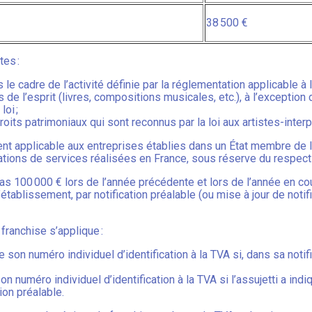
38 500 €
es :
le cadre de l’activité définie par la réglementation applicable à 
 de l’esprit (livres, compositions musicales, etc.), à l’exception
oi ;
roits patrimoniaux qui sont reconnus par la loi aux artistes-interp
t applicable aux entreprises établies dans un État membre de l
tations de services réalisées en France, sous réserve du respect
 pas 100 000 € lors de l’année précédente et lors de l’année en cou
tablissement, par notification préalable (ou mise à jour de notific
franchise s’applique :
on numéro individuel d’identification à la TVA si, dans sa notifica
n numéro individuel d’identification à la TVA si l’assujetti a ind
tion préalable.