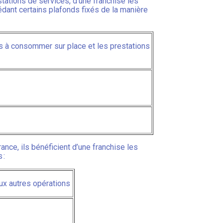
stations de services, d’une franchise les
édant certains plafonds fixés de la manière
es à consommer sur place et les prestations
rance, ils bénéficient d’une franchise les
 :
aux autres opérations