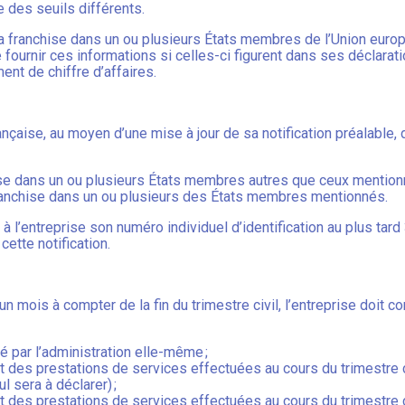
e des seuils différents.
 la franchise dans un ou plusieurs États membres de l’Union eur
e fournir ces informations si celles-ci figurent dans ses déclarat
nt de chiffre d’affaires.
rançaise, au moyen d’une mise à jour de sa notification préalable
hise dans un ou plusieurs États membres autres que ceux mentionné
franchise dans un ou plusieurs des États membres mentionnés.
à l’entreprise son numéro individuel d’identification au plus tard
cette notification.
’un mois à compter de la fin du trimestre civil, l’entreprise doit 
ré par l’administration elle-même ;
et des prestations de services effectuées au cours du trimestre c
l sera à déclarer) ;
 et des prestations de services effectuées au cours du trimestr