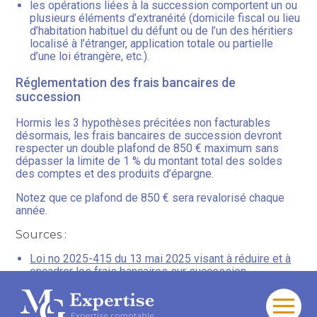
les opérations liées à la succession comportent un ou
plusieurs éléments d’extranéité (domicile fiscal ou lieu
d’habitation habituel du défunt ou de l’un des héritiers
localisé à l’étranger, application totale ou partielle
d’une loi étrangère, etc.).
Réglementation des frais bancaires de
succession
Hormis les 3 hypothèses précitées non facturables
désormais, les frais bancaires de succession devront
respecter un double plafond de 850 € maximum sans
dépasser la limite de 1 % du montant total des soldes
des comptes et des produits d’épargne.
Notez que ce plafond de 850 € sera revalorisé chaque
année.
Sources :
Loi no 2025-415 du 13 mai 2025 visant à réduire et à
encadrer les frais bancaires sur succession
Décret no 2025-813 du 13 août 2025 d’application de
la loi no 2025-415 du 13 mai 2025 visant à réduire et à
encadrer les frais bancaires sur succession
Aller