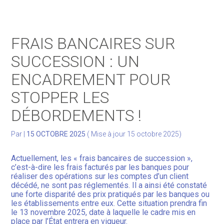
Gérer votre quotidien
FRAIS BANCAIRES SUR
Développer votre activité
SUCCESSION : UN
ENCADREMENT POUR
Gérer votre patrimoine
STOPPER LES
Facturation Électronique
DÉBORDEMENTS !
Par
|
15 OCTOBRE 2025
( Mise à jour 15 octobre 2025)
Actuellement, les « frais bancaires de succession »,
c’est-à-dire les frais facturés par les banques pour
réaliser des opérations sur les comptes d’un client
décédé, ne sont pas réglementés. Il a ainsi été constaté
une forte disparité des prix pratiqués par les banques ou
les établissements entre eux. Cette situation prendra fin
le 13 novembre 2025, date à laquelle le cadre mis en
place par l’État entrera en vigueur.