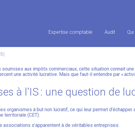
Principal
Expertise comptable
Audit
Qui
IATIONS : VOTRE ACTIVITÉ EST
25)
as soumises aux impôts commerciaux, cette situation connait une 
rcent une activité lucrative. Mais que faut-il entendre par « acti
s à l’IS : une question de luc
des organismes à but non lucratif, ce qui leur permet d’échapper
 territoriale (CET).
 les associations s’apparentent à de véritables entreprises.