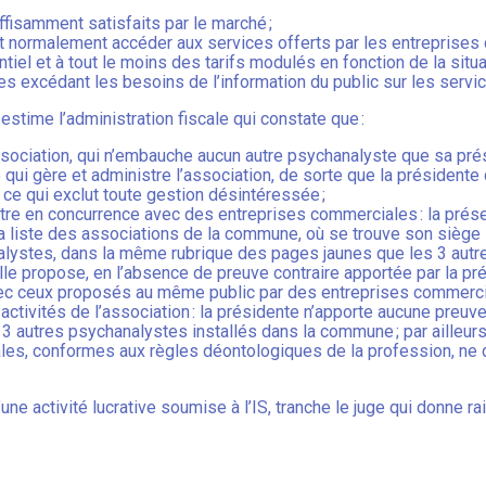
ffisamment satisfaits par le marché ;
eut normalement accéder aux services offerts par les entreprise
ntiel et à tout le moins des tarifs modulés en fonction de la sit
 excédant les besoins de l’information du public sur les service
estime l’administration fiscale qui constate que :
ssociation, qui n’embauche aucun autre psychanalyste que sa prés
ui gère et administre l’association, de sorte que la présidente 
, ce qui exclut toute gestion désintéressée ;
ntre en concurrence avec des entreprises commerciales : la présen
 liste des associations de la commune, où se trouve son siège s
nalystes, dans la même rubrique des pages jaunes que les 3 aut
le propose, en l’absence de preuve contraire apportée par la pré
c ceux proposés au même public par des entreprises commerciale
activités de l’association : la présidente n’apporte aucune preuv
3 autres psychanalystes installés dans la commune ; par ailleurs,
es, conformes aux règles déontologiques de la profession, ne d
’une activité lucrative soumise à l’IS, tranche le juge qui donne r