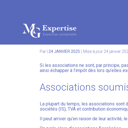
Subheader
Aller
au
FISCALITÉ DES ASSOC
contenu
Par
|
24 JANVIER 2025
( Mise à jour 24 janvier 20
Si les associations ne sont, par principe, p
ainsi échapper à l’impôt dès lors qu’elles exe
Associations soumise
La plupart du temps, les associations sont 
sociétés (IS), TVA et contribution économique
Il peut arriver qu’en raison de leur activité,