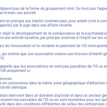
 dépend pas de la forme du groupement créé. Ce n’est pas l’appel
 et bien son activité.
pent en principe aux impôts commerciaux, pour autant c’est à cond
rappelés par le juge dans une affaire récente.
ur objet le développement de la connaissance de la psychanalyse fa
e une activité lucrative, par principe soumise à l’impôt sur les s
es de l’association et lui réclame le paiement de l’IS correspond
, qui estime que son association exerce une mission d’intérêt gé
’IS.
 qui rappelle que les associations ne sont pas passibles de l’IS ou
TVA uniquement si :
éressé ;
 pas en concurrence dans la même zone géographique d’attractio
tivité identique.
iation intervient dans un domaine d’activité et dans un secteur 
restent non passibles de l’IS ou en sont exonérées pour les opé
ivité dans des conditions différentes de celles des entreprises 