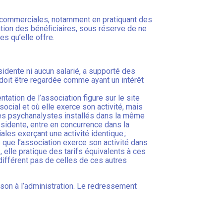
s commerciales, notamment en pratiquant des
uation des bénéficiaires, sous réserve de ne
s qu’elle offre.
idente ni aucun salarié, a supporté des
doit être regardée comme ayant un intérêt
tation de l’association figure sur le site
ocial et où elle exerce son activité, mais
res psychanalystes installés dans la même
sidente, entre en concurrence dans la
s exerçant une activité identique ;
e que l’association exerce son activité dans
 elle pratique des tarifs équivalents à ces
ifférent pas de celles de ces autres
aison à l’administration. Le redressement