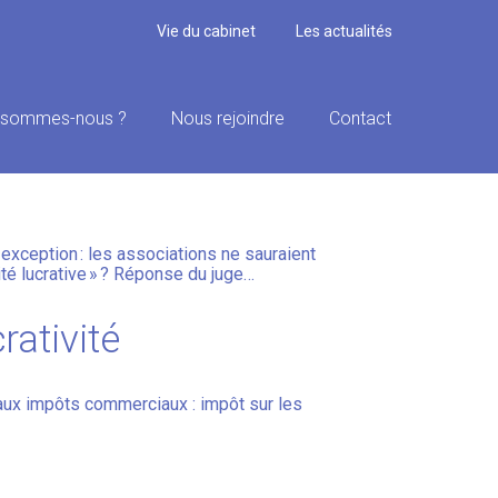
Vie du cabinet
Les actualités
 sommes-nous ?
Nous rejoindre
Contact
-ELLE LUCRATIVE ?
exception : les associations ne sauraient
vité lucrative » ? Réponse du juge…
rativité
 aux impôts commerciaux : impôt sur les