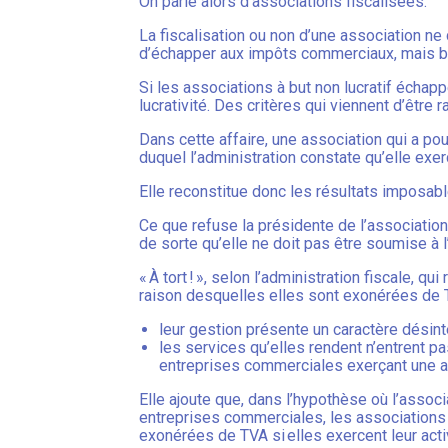
On parle alors d’associations fiscalisées.
La fiscalisation ou non d’une association ne
d’échapper aux impôts commerciaux, mais bel
Si les associations à but non lucratif échap
lucrativité. Des critères qui viennent d’être 
Dans cette affaire, une association qui a po
duquel l’administration constate qu’elle exerc
Elle reconstitue donc les résultats imposabl
Ce que refuse la présidente de l’association
de sorte qu’elle ne doit pas être soumise à l
« À tort ! », selon l’administration fiscale,
raison desquelles elles sont exonérées de 
leur gestion présente un caractère désint
les services qu’elles rendent n’entrent
entreprises commerciales exerçant une ac
Elle ajoute que, dans l’hypothèse où l’assoc
entreprises commerciales, les associations 
exonérées de TVA si elles exercent leur act