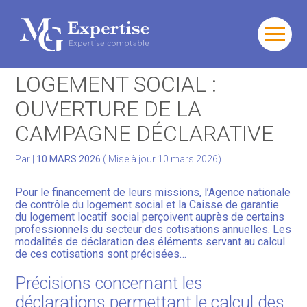
Gérer votre quotidien
Aller
au
FINANCEMENT DU
contenu
Développer votre activité
LOGEMENT SOCIAL :
OUVERTURE DE LA
Gérer votre patrimoine
CAMPAGNE DÉCLARATIVE
Facturation Électronique
Par
|
10 MARS 2026
( Mise à jour 10 mars 2026)
Pour le financement de leurs missions, l’Agence nationale
de contrôle du logement social et la Caisse de garantie
du logement locatif social perçoivent auprès de certains
professionnels du secteur des cotisations annuelles. Les
modalités de déclaration des éléments servant au calcul
de ces cotisations sont précisées…
Précisions concernant les
déclarations permettant le calcul des