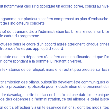
ut notamment choisir d’appliquer un accord agréé, conclu au nivea
 programme sur plusieurs années comprenant un plan d’embauche 
et des indicateurs concrets.
che) doit transmettre à l’administration les bilans annuels, un bila
le cadre du programme.
fectuées dans le cadre d’un accord agréé atteignent, chaque anné
ntreprise n’avait pas appliqué d’accord.
constate que les dépenses réalisées sont insuffisantes et que l’ac
r, correspondant à la somme lui restant à verser.
 l’existence de ce reliquat, mais elle restait peu précise sur les
 transmission des bilans, puisqu’ils devaient être communiqués d
e la procédure applicable pour la déclaration et le paiement du r
dre davantage cette fin d’accord, en fixant une date limite uniqu
olde des dépenses à l’administration, ce qui allonge le délai lai
n doit s’effectuer via un téléservice national, dont les modalité