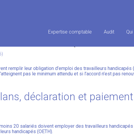
Principal
Expertise comptable
Audit
Qui
É OETH : UN RELIQUAT DÉSOR
6)
nt remplir leur obligation d’emploi des travailleurs handicapés 
atteignent pas le minimum attendu et si l’accord n’est pas renouv
lans, déclaration et paiement
r
ins 20 salariés doivent employer des travailleurs handicapés à ha
illeurs handicapés (OETH).