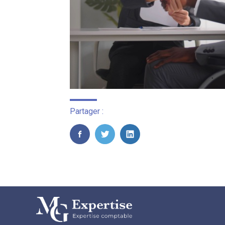
Partager :
FaceBook
Twitter
LinkedIn