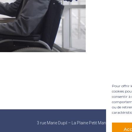
Pour offrir 
cookies pour
consentir à 
comportement
ou de retire
caractéristi
Footer
3 rue Marie Dupil – La Plaine Petit Manoir – 97232 L
Principale
Acc