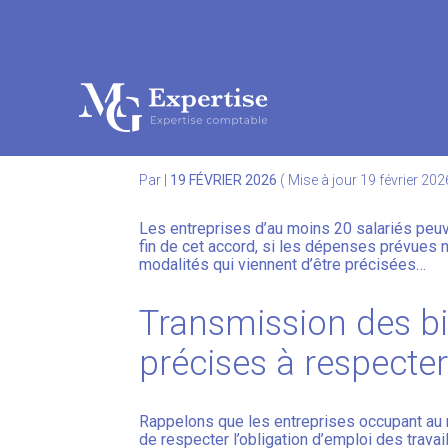
Subheader
Aller
au
FIN D’ACCORD AGRÉ
contenu
Par
|
19 FÉVRIER 2026
( Mise à jour 19 février 202
Les entreprises d’au moins 20 salariés peuve
fin de cet accord, si les dépenses prévues n’
modalités qui viennent d’être précisées…
Transmission des bi
précises à respecte
Rappelons que les entreprises occupant au mo
de respecter l’obligation d’emploi des trava