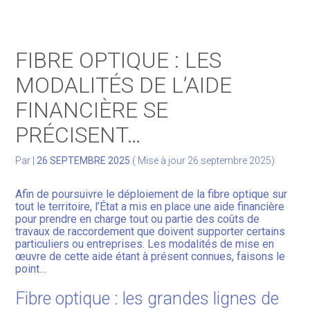
Gérer votre quotidien
FIBRE OPTIQUE : LES
Développer votre activité
MODALITÉS DE L’AIDE
FINANCIÈRE SE
Gérer votre patrimoine
PRÉCISENT…
Facturation Électronique
Par
|
26 SEPTEMBRE 2025
( Mise à jour 26 septembre 2025)
Afin de poursuivre le déploiement de la fibre optique sur
tout le territoire, l’État a mis en place une aide financière
pour prendre en charge tout ou partie des coûts de
travaux de raccordement que doivent supporter certains
particuliers ou entreprises. Les modalités de mise en
œuvre de cette aide étant à présent connues, faisons le
point…
Fibre optique : les grandes lignes de