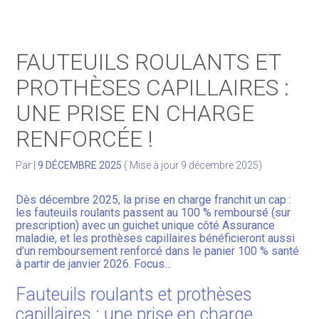
Gérer votre quotidien
FAUTEUILS ROULANTS ET
Développer votre activité
PROTHÈSES CAPILLAIRES :
UNE PRISE EN CHARGE
Gérer votre patrimoine
RENFORCÉE !
Facturation Électronique
Par
|
9 DÉCEMBRE 2025
( Mise à jour 9 décembre 2025)
Dès décembre 2025, la prise en charge franchit un cap :
les fauteuils roulants passent au 100 % remboursé (sur
prescription) avec un guichet unique côté Assurance
maladie, et les prothèses capillaires bénéficieront aussi
d’un remboursement renforcé dans le panier 100 % santé
à partir de janvier 2026. Focus…
Fauteuils roulants et prothèses
capillaires : une prise en charge