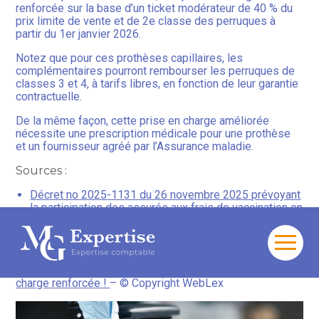
renforcée sur la base d’un ticket modérateur de 40 % du
prix limite de vente et de 2e classe des perruques à
partir du 1er janvier 2026.
Notez que pour ces prothèses capillaires, les
complémentaires pourront rembourser les perruques de
classes 3 et 4, à tarifs libres, en fonction de leur garantie
contractuelle.
De la même façon, cette prise en charge améliorée
nécessite une prescription médicale pour une prothèse
et un fournisseur agréé par l’Assurance maladie.
Sources :
Décret no 2025-1131 du 26 novembre 2025 prévoyant
la participation des assurés aux frais de vaccination en
laboratoire ainsi que l’accès sans reste à charge à
certaines prothèses capillaires et à certains véhicules
destinés à des personnes en situation de handicap
Aller
au
Fauteuils roulants et prothèses capillaires : une prise en
contenu
charge renforcée !
– © Copyright WebLex