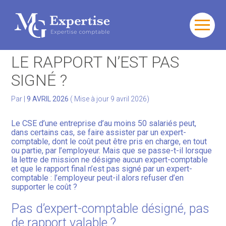
Gérer votre quotidien
Aller
au
EXPERTISE DU CSE : ET SI
contenu
Développer votre activité
LE RAPPORT N’EST PAS
SIGNÉ ?
Gérer votre patrimoine
Par
|
9 AVRIL 2026
( Mise à jour 9 avril 2026)
Facturation Électronique
Le CSE d’une entreprise d’au moins 50 salariés peut,
dans certains cas, se faire assister par un expert-
comptable, dont le coût peut être pris en charge, en tout
ou partie, par l’employeur. Mais que se passe-t-il lorsque
la lettre de mission ne désigne aucun expert-comptable
et que le rapport final n’est pas signé par un expert-
comptable : l’employeur peut-il alors refuser d’en
supporter le coût ?
Pas d’expert-comptable désigné, pas
de rapport valable ?