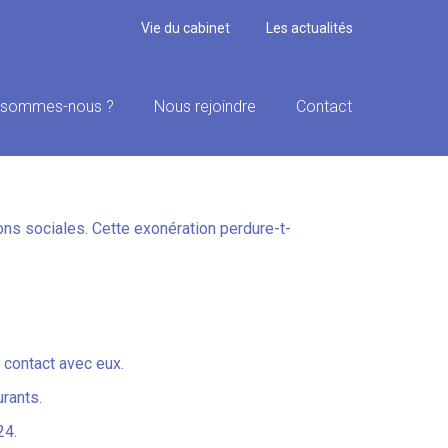
Vie du cabinet
Les actualités
 sommes-nous ?
Nous rejoindre
Contact
25 ?
ions sociales. Cette exonération perdure-t-
 contact avec eux.
urants.
24.