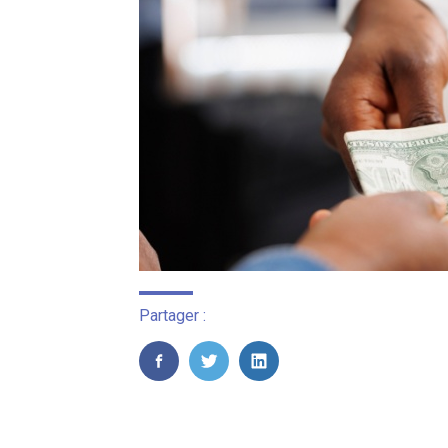
Partager :
FaceBook
Twitter
LinkedIn