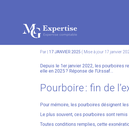
Subheader
Aller
au
EXONÉRATION SOCIAL
contenu
Par
|
17 JANVIER 2025
( Mise à jour 17 janvier 20
Depuis le 1er janvier 2022, les pourboires r
elle en 2025 ? Réponse de l’Urssaf…
Pourboire : fin de l’
Pour mémoire, les pourboires désignent les 
Le plus souvent, ces pourboires sont remis a
Toutes conditions remplies, cette exonérati