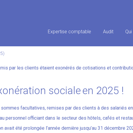
Principal
Expertise comptable
Audit
Qui
E DES POURBOIRES : ET EN 20
25)
emis par les clients étaient exonérés de cotisations et contribut
exonération sociale en 2025 !
sommes facultatives, remises par des clients à des salariés en
u personnel officiant dans le secteur des hôtels, cafés et resta
on avait été prolongée l’année dernière jusqu’au 31 décembre 20