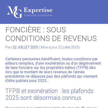
Gérer votre quotidien
Aller
au
EXONÉRATION DE TAXE
contenu
Développer votre activité
FONCIÈRE : SOUS
CONDITIONS DE REVENUS
Gérer votre patrimoine
Par
|
22 JUILLET 2025
( Mise à jour 22 juillet 2025)
Facturation Électronique
Certaines personnes bénéficient, toutes conditions par
ailleurs remplies, d’une exonération ou d’un dégrèvement
de taxe foncière sur les propriétés bâties (TFPB) dès
lors que le montant de leurs revenus de l’année
précédente ne dépasse pas des plafonds qui viennent
d’être publiés pour 2025…
TFPB et exonération : les plafonds
2025 sont désormais connus