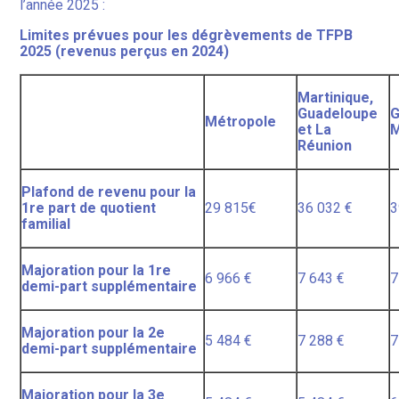
l’année 2025 :
Limites prévues pour les dégrèvements de TFPB
2025 (revenus perçus en 2024)
Martinique,
Guadeloupe
G
Métropole
et La
M
Réunion
Plafond de revenu pour la
1re part de quotient
29 815€
36 032 €
3
familial
Majoration pour la 1re
6 966 €
7 643 €
7
demi-part supplémentaire
Majoration pour la 2e
5 484 €
7 288 €
7
demi-part supplémentaire
Majoration pour la 3e