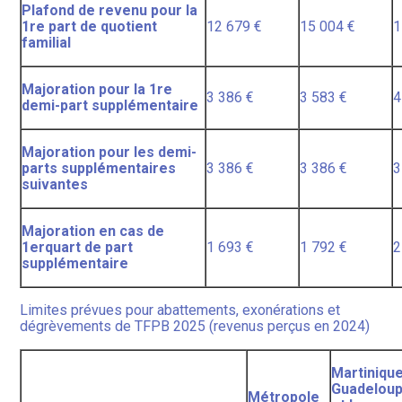
Plafond de revenu pour la
1re part de quotient
12 679 €
15 004 €
1
familial
Majoration pour la 1re
3 386 €
3 583 €
4
demi-part supplémentaire
Majoration pour les demi-
parts supplémentaires
3 386 €
3 386 €
3
suivantes
Majoration en cas de
1erquart de part
1 693 €
1 792 €
2
supplémentaire
Limites prévues pour abattements, exonérations et
dégrèvements de TFPB 2025 (revenus perçus en 2024)
Martinique
Guadelou
Métropole