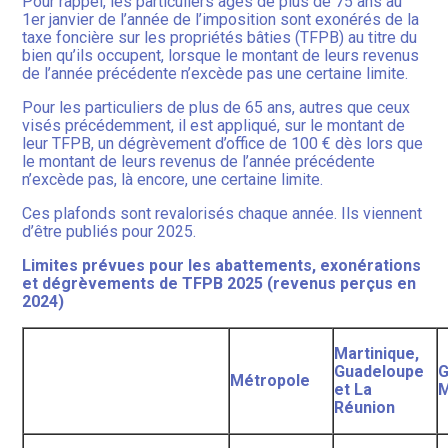
Pour rappel, les particuliers âgés de plus de 75 ans au
1er janvier de l’année de l’imposition sont exonérés de la
taxe foncière sur les propriétés bâties (TFPB) au titre du
bien qu’ils occupent, lorsque le montant de leurs revenus
de l’année précédente n’excède pas une certaine limite.
Pour les particuliers de plus de 65 ans, autres que ceux
visés précédemment, il est appliqué, sur le montant de
leur TFPB, un dégrèvement d’office de 100 € dès lors que
le montant de leurs revenus de l’année précédente
n’excède pas, là encore, une certaine limite.
Ces plafonds sont revalorisés chaque année. Ils viennent
d’être publiés pour 2025.
Limites prévues pour les abattements, exonérations
et dégrèvements de TFPB 2025 (revenus perçus en
2024)
Martinique,
Guadeloupe
G
Métropole
et La
M
Réunion