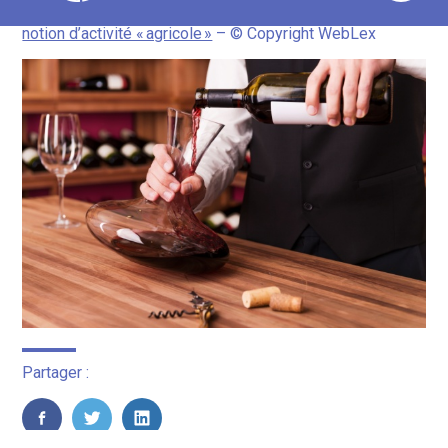
au
Exonération de taxe foncière : des précisions sur la
contenu
notion d’activité « agricole »
– © Copyright WebLex
Partager :
FaceBook
Twitter
LinkedIn