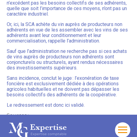
n’excédent pas les besoins collectifs de ses adhérents,
quelle que soit l’importance de ces moyens, n’ont pas un
caractère industriel.
Or, ici, la SCA achète du vin auprès de producteurs non
adhérents en vue de les assembler avec les vins de ses
adhérents avant leur conditionnement et leur
commercialisation, rappelle l’administration.
Sauf que l’administration ne recherche pas si ces achats
de vins auprès de producteurs non adhérents sont
conjoncturels ou structurels, ayant rendus nécessaires
des investissements supérieurs.
Sans incidence, conclut le juge : l’exonération de taxe
foncière est exclusivement dédiée à des opérations
agricoles habituelles et ne doivent pas dépasser les
besoins collectifs des adhérents de la coopérative.
Le redressement est donc ici validé.
Sources :
Arrêt du Conseil d’État du 4 décembre 2023, no
461395
Aller