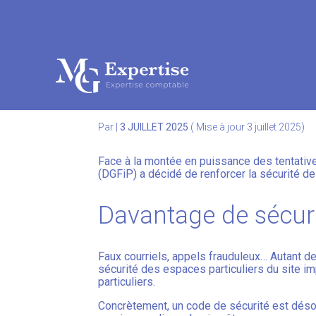
Subheader
Aller
au
ESPACE PARTICULIER
contenu
Par
|
3 JUILLET 2025
( Mise à jour 3 juillet 2025)
Face à la montée en puissance des tentativ
(DGFiP) a décidé de renforcer la sécurité d
Davantage de sécuri
Faux courriels, appels frauduleux… Autant de
sécurité des espaces particuliers du site im
particuliers.
Concrètement, un code de sécurité est désor