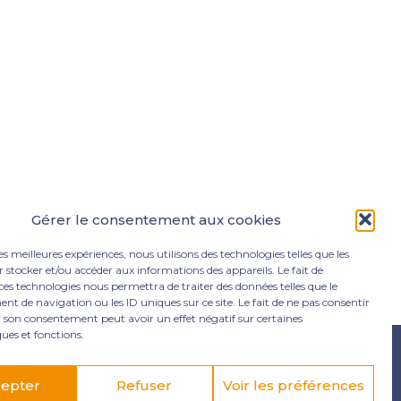
Gérer le consentement aux cookies
les meilleures expériences, nous utilisons des technologies telles que les
 stocker et/ou accéder aux informations des appareils. Le fait de
ces technologies nous permettra de traiter des données telles que le
 de navigation ou les ID uniques sur ce site. Le fait de ne pas consentir
r son consentement peut avoir un effet négatif sur certaines
ques et fonctions.
e Lamentin
05 96 50 55 00
contact@mgexpertise.fr
epter
Refuser
Voir les préférences