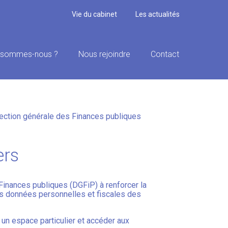
Vie du cabinet
Les actualités
 sommes-nous ?
Nous rejoindre
Contact
URITÉ RENFORCÉE !
rection générale des Finances publiques
ers
 Finances publiques (DGFiP) à renforcer la
des données personnelles et fiscales des
un espace particulier et accéder aux