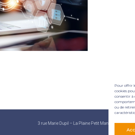
Pour offrir 
cookies pour
consentir à 
comportement
ou de retire
caractéristi
Footer
3 rue Marie Dupil – La Plaine Petit Manoir – 97232 L
Principale
Acc