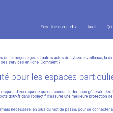
Principal
Expertise comptable
Audit
Qui
 SUR IMPOTS.GOUV : UNE SÉC
es de hameçonnages et autres actes de cybermalveillance, la di
e ses services en ligne. Comment ?
té pour les espaces particuli
 risques d’escroquerie qui ont conduit la direction générale des
pots.gouv.fr dans l’objectif d’assurer une meilleure protection 
mais nécessaire, en plus du mot de passe, pour se connecter à 