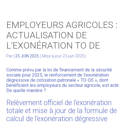
Gérer votre quotidien
EMPLOYEURS AGRICOLES :
Développer votre activité
ACTUALISATION DE
L’EXONÉRATION TO DE
Gérer votre patrimoine
Par
|
23 JUIN 2025
( Mise à jour 23 juin 2025)
Facturation Électronique
Comme prévu par la loi de financement de la sécurité
sociale pour 2025, le renforcement de l’exonération
dégressive de cotisation patronale « TO-DE », dont
bénéficient les employeurs du secteur agricole, est acté.
De quelle manière ?
Relèvement officiel de l’exonération
totale et mise à jour de la formule de
calcul de l’exonération dégressive