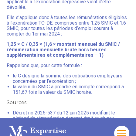
applicable à l’exonération dégressive vient d’être
dévoilée.
Elle s’applique donc à toutes les rémunérations éligibles
à l’exonération TO-DE, comprises entre 1,25 SMIC et 1,6
SMIC, pour toutes les périodes d’emploi courant à
compter du 1er mai 2024 :
1,25 × C / 0,35 × (1,6 × montant mensuel du SMIC /
rémunération mensuelle brute hors heures
supplémentaires et complémentaires – 1)
Rappelons que, pour cette formule :
le C désigne la somme des cotisations employeurs
concernées par l’exonération ;
la valeur du SMIC à prendre en compte correspond à
151,67 fois la valeur du SMIC horaire.
Sources :
Décret no 2025-537 du 12 juin 2025 modifiant le
plafond de rémunération donnant droit au niveau
d’exonération maximal des cotisations patronales pour
l’emploi de travailleurs occasionnels et de
demandeurs d’emploi
Aller