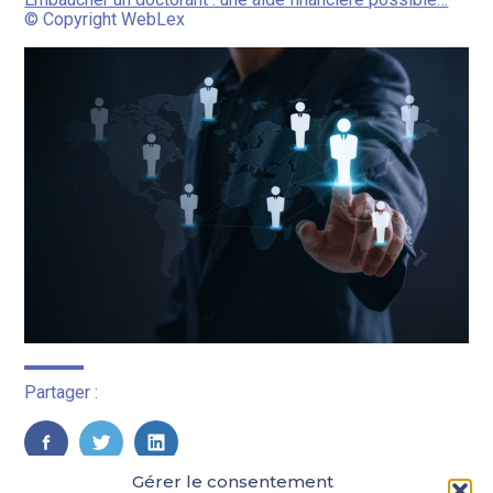
© Copyright WebLex
Partager :
FaceBook
Twitter
LinkedIn
Gérer le consentement