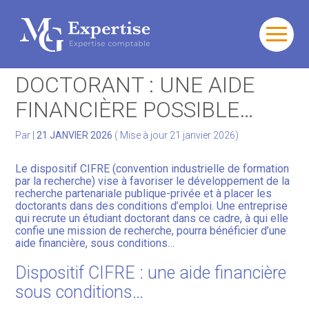
Gérer votre quotidien
Aller
au
EMBAUCHER UN
contenu
Développer votre activité
DOCTORANT : UNE AIDE
FINANCIÈRE POSSIBLE…
Gérer votre patrimoine
Par
|
21 JANVIER 2026
( Mise à jour 21 janvier 2026)
Facturation Électronique
Le dispositif CIFRE (convention industrielle de formation
par la recherche) vise à favoriser le développement de la
recherche partenariale publique-privée et à placer les
doctorants dans des conditions d’emploi. Une entreprise
qui recrute un étudiant doctorant dans ce cadre, à qui elle
confie une mission de recherche, pourra bénéficier d’une
aide financière, sous conditions…
Dispositif CIFRE : une aide financière
sous conditions…