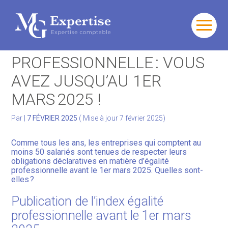
Gérer votre quotidien
Aller
au
ÉGALITÉ
contenu
Développer votre activité
PROFESSIONNELLE : VOUS
AVEZ JUSQU’AU 1ER
Gérer votre patrimoine
MARS 2025 !
Facturation Électronique
Par
|
7 FÉVRIER 2025
( Mise à jour 7 février 2025)
Comme tous les ans, les entreprises qui comptent au
moins 50 salariés sont tenues de respecter leurs
obligations déclaratives en matière d’égalité
professionnelle avant le 1er mars 2025. Quelles sont-
elles ?
Publication de l’index égalité
professionnelle avant le 1er mars