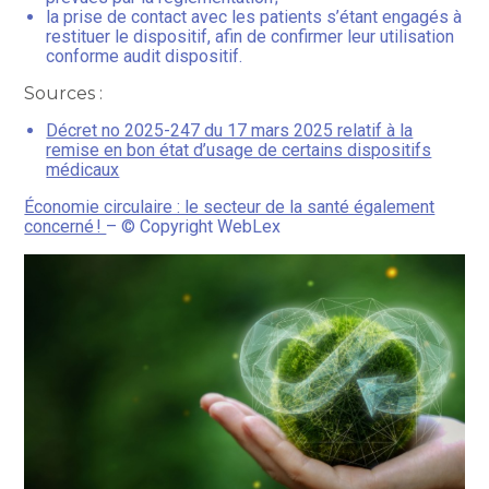
la prise de contact avec les patients s’étant engagés à
restituer le dispositif, afin de confirmer leur utilisation
conforme audit dispositif.
Sources :
Décret no 2025-247 du 17 mars 2025 relatif à la
remise en bon état d’usage de certains dispositifs
médicaux
Économie circulaire : le secteur de la santé également
concerné !
– © Copyright WebLex