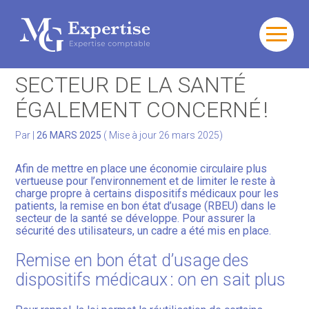
Gérer votre quotidien
Aller
au
ÉCONOMIE CIRCULAIRE : LE
contenu
Développer votre activité
SECTEUR DE LA SANTÉ
ÉGALEMENT CONCERNÉ !
Gérer votre patrimoine
Par
|
26 MARS 2025
( Mise à jour 26 mars 2025)
Facturation Électronique
Afin de mettre en place une économie circulaire plus
vertueuse pour l’environnement et de limiter le reste à
charge propre à certains dispositifs médicaux pour les
patients, la remise en bon état d’usage (RBEU) dans le
secteur de la santé se développe. Pour assurer la
sécurité des utilisateurs, un cadre a été mis en place.
Remise en bon état d’usage des
dispositifs médicaux : on en sait plus