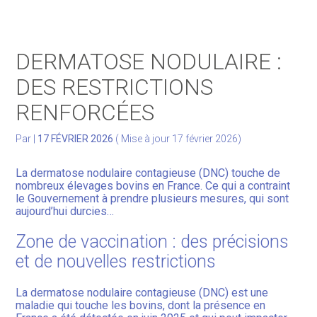
Gérer votre quotidien
DERMATOSE NODULAIRE :
Développer votre activité
DES RESTRICTIONS
RENFORCÉES
Gérer votre patrimoine
Par
|
17 FÉVRIER 2026
( Mise à jour 17 février 2026)
Facturation Électronique
La dermatose nodulaire contagieuse (DNC) touche de
nombreux élevages bovins en France. Ce qui a contraint
le Gouvernement à prendre plusieurs mesures, qui sont
aujourd’hui durcies…
Zone de vaccination : des précisions
et de nouvelles restrictions
La dermatose nodulaire contagieuse (DNC) est une
maladie qui touche les bovins, dont la présence en