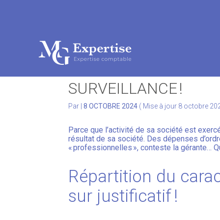
Subheader
Aller
au
DÉPENSES PROFESSI
contenu
SURVEILLANCE !
Par
|
8 OCTOBRE 2024
( Mise à jour 8 octobre 20
Parce que l’activité de sa société est exercé
résultat de sa société. Des dépenses d’ordr
« professionnelles », conteste la gérante… Q
Répartition du cara
sur justificatif !