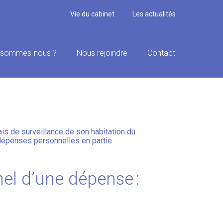
Vie du cabinet
Les actualités
 sommes-nous ?
Nous rejoindre
Contact
ELLES : SOUS
ais de surveillance de son habitation du
 dépenses personnelles en partie
nel d’une dépense :