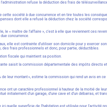
, l’administration refuse la déduction des frais de télésurveillanc
 de cette société à due concurrence et en tire toutes les conséq
épenses dont elle a refusé la déduction chez la société corresp
e, le « maître de l’affaire », c’est à elle que reviennent ces reven
à due concurrence.
x, elle est contrainte d’utiliser son domicile pour y exercer son a
e, des frais professionnels et donc, pour partie, déductibles.
ion fiscale qui maintient sa position.
rante saisit la commission départementale des impôts directs et
 de leur montant », estime la commission qui rend un avis en ce 
illance ont un caractère professionnel à hauteur de la moitié de 
titué initialement d’un garage, d’une cave et d’un débarras, et tra
ve ici quelle superficie de l’habitation est utilisée pour l’activité 