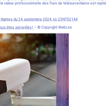
 valeur professionnelle des frais de télésurveillance est rejetée
 de Nantes du 24 septembre 2024, no 23NT02144
ous êtes surveillés !
– © Copyright WebLex