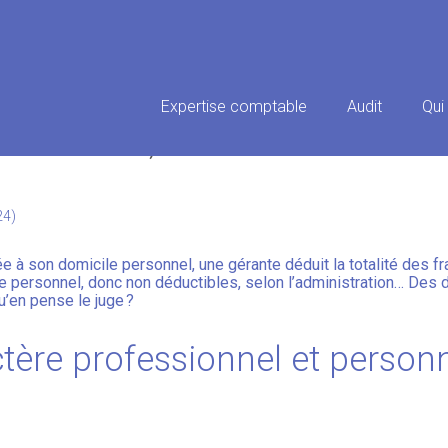
Principal
Expertise comptable
Audit
Qui
ONNELLES, DÉPENSES PERSONN
24)
e à son domicile personnel, une gérante déduit la totalité des fr
e personnel, donc non déductibles, selon l’administration… Des
u’en pense le juge ?
ctère professionnel et person