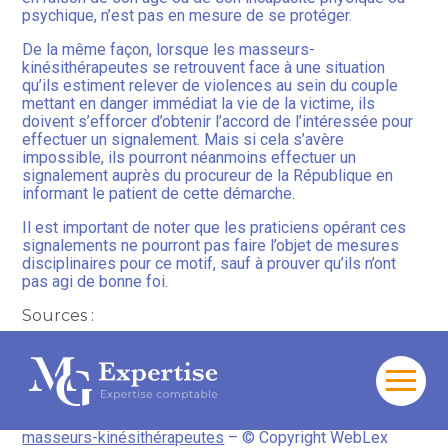
psychique, n’est pas en mesure de se protéger.
De la même façon, lorsque les masseurs-
kinésithérapeutes se retrouvent face à une situation
qu’ils estiment relever de violences au sein du couple
mettant en danger immédiat la vie de la victime, ils
doivent s’efforcer d’obtenir l’accord de l’intéressée pour
effectuer un signalement. Mais si cela s’avère
impossible, ils pourront néanmoins effectuer un
signalement auprès du procureur de la République en
informant le patient de cette démarche.
Il est important de noter que les praticiens opérant ces
signalements ne pourront pas faire l’objet de mesures
disciplinaires pour ce motif, sauf à prouver qu’ils n’ont
pas agi de bonne foi.
Sources :
Décret n° 2026-62 du 5 février 2026 portant
modification du code de déontologie des masseurs-
kinésithérapeutes
Aller
au
Déontologie : une obligation renforcée pour les
contenu
masseurs-kinésithérapeutes
– © Copyright WebLex