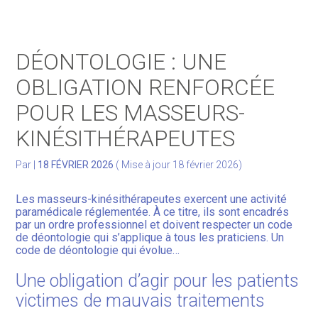
Gérer votre quotidien
DÉONTOLOGIE : UNE
Développer votre activité
OBLIGATION RENFORCÉE
POUR LES MASSEURS-
Gérer votre patrimoine
KINÉSITHÉRAPEUTES
Facturation Électronique
Par
|
18 FÉVRIER 2026
( Mise à jour 18 février 2026)
Les masseurs-kinésithérapeutes exercent une activité
paramédicale réglementée. À ce titre, ils sont encadrés
par un ordre professionnel et doivent respecter un code
de déontologie qui s’applique à tous les praticiens. Un
code de déontologie qui évolue…
Une obligation d’agir pour les patients
victimes de mauvais traitements