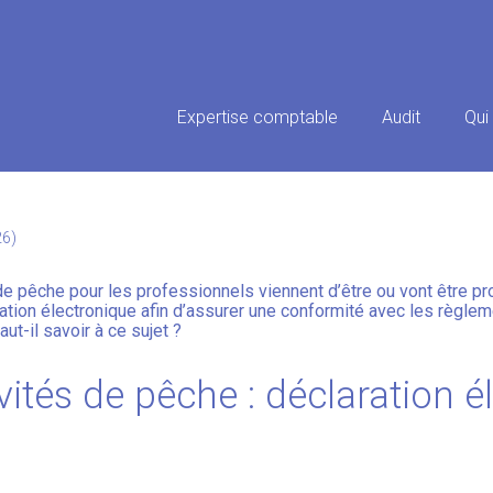
Principal
Expertise comptable
Audit
Qui
TIVITÉS DE PÊCHE : PASSAGE
26)
de pêche pour les professionnels viennent d’être ou vont être 
ration électronique afin d’assurer une conformité avec les règl
t-il savoir à ce sujet ?
vités de pêche : déclaration é