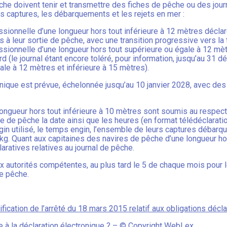
che doivent tenir et transmettre des fiches de pêche ou des journ
es captures, les débarquements et les rejets en mer :
ssionnelle d’une longueur hors tout inférieure à 12 mètres décla
s à leur sortie de pêche, avec une transition progressive vers la 
ssionnelle d’une longueur hors tout supérieure ou égale à 12 mèt
rd (le journal étant encore toléré, pour information, jusqu’au 31
ale à 12 mètres et inférieure à 15 mètres).
ronique est prévue, échelonnée jusqu’au 10 janvier 2028, avec de
ongueur hors tout inférieure à 10 mètres sont soumis au respect 
he de pêche la date ainsi que les heures (en format télédéclaratio
gin utilisé, le temps engin, l’ensemble de leurs captures débarq
kg. Quant aux capitaines des navires de pêche d’une longueur hor
ratives relatives au journal de pêche.
x autorités compétentes, au plus tard le 5 de chaque mois pour 
e pêche.
ication de l’arrêté du 18 mars 2015 relatif aux obligations décl
 à la déclaration électronique ?
– © Copyright WebLex