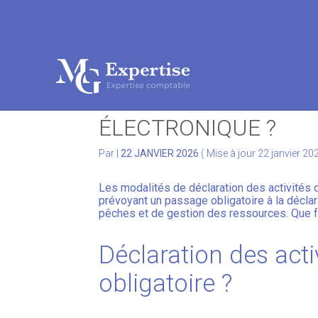
Subheader
Aller
au
DÉCLARATION DES AC
contenu
ÉLECTRONIQUE ?
Par
|
22 JANVIER 2026
( Mise à jour 22 janvier 20
Les modalités de déclaration des activités 
prévoyant un passage obligatoire à la décla
pêches et de gestion des ressources. Que fau
Déclaration des acti
obligatoire ?