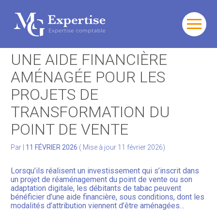
Gérer votre quotidien
Aller
au
DÉBITANTS DE TABAC :
contenu
Développer votre activité
UNE AIDE FINANCIÈRE
AMÉNAGÉE POUR LES
Gérer votre patrimoine
PROJETS DE
Facturation Électronique
TRANSFORMATION DU
POINT DE VENTE
Par
|
11 FÉVRIER 2026
( Mise à jour 11 février 2026)
Lorsqu’ils réalisent un investissement qui s’inscrit dans
un projet de réaménagement du point de vente ou son
adaptation digitale, les débitants de tabac peuvent
bénéficier d’une aide financière, sous conditions, dont les
modalités d’attribution viennent d’être aménagées…