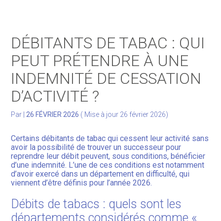
Gérer votre quotidien
DÉBITANTS DE TABAC : QUI
Développer votre activité
PEUT PRÉTENDRE À UNE
INDEMNITÉ DE CESSATION
Gérer votre patrimoine
D’ACTIVITÉ ?
Facturation Électronique
Par
|
26 FÉVRIER 2026
( Mise à jour 26 février 2026)
Certains débitants de tabac qui cessent leur activité sans
avoir la possibilité de trouver un successeur pour
reprendre leur débit peuvent, sous conditions, bénéficier
d’une indemnité. L’une de ces conditions est notamment
d’avoir exercé dans un département en difficulté, qui
viennent d’être définis pour l’année 2026.
Débits de tabacs : quels sont les
départements considérés comme «