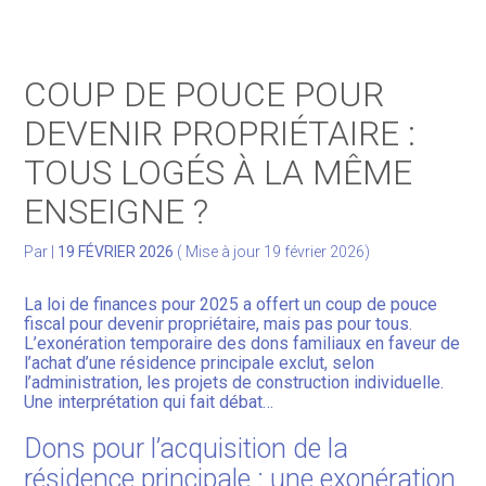
Gérer votre quotidien
COUP DE POUCE POUR
Développer votre activité
DEVENIR PROPRIÉTAIRE :
TOUS LOGÉS À LA MÊME
Gérer votre patrimoine
ENSEIGNE ?
Facturation Électronique
Par
|
19 FÉVRIER 2026
( Mise à jour 19 février 2026)
La loi de finances pour 2025 a offert un coup de pouce
fiscal pour devenir propriétaire, mais pas pour tous.
L’exonération temporaire des dons familiaux en faveur de
l’achat d’une résidence principale exclut, selon
l’administration, les projets de construction individuelle.
Une interprétation qui fait débat…
Dons pour l’acquisition de la
résidence principale : une exonération