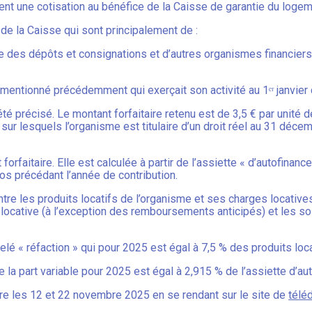
t une cotisation au bénéfice de la Caisse de garantie du logem
s de la Caisse qui sont principalement de :
se des dépôts et consignations et d’autres organismes financiers
mentionné précédemment qui exerçait son activité au 1ᵉʳ janvier
té précisé. Le montant forfaitaire retenu est de 3,5 € par unité 
ur lesquels l’organisme est titulaire d’un droit réel au 31 déce
 forfaitaire. Elle est calculée à partir de l’assiette « d’autofinan
los précédant l’année de contribution.
ntre les produits locatifs de l’organisme et ses charges locatives
 locative (à l’exception des remboursements anticipés) et les s
elé « réfaction » qui pour 2025 est égal à 7,5 % des produits loc
de la part variable pour 2025 est égal à 2,915 % de l’assiette d’a
re les 12 et 22 novembre 2025 en se rendant sur le site de
télé