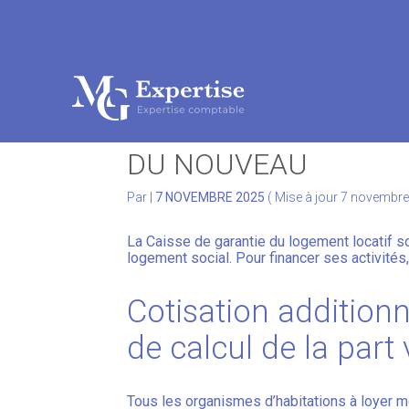
Subheader
Aller
au
COTISATION À LA CA
contenu
DU NOUVEAU
Par
|
7 NOVEMBRE 2025
( Mise à jour 7 novembr
La Caisse de garantie du logement locatif so
logement social. Pour financer ses activités,
Cotisation additionn
de calcul de la part
Tous les organismes d’habitations à loyer m