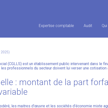
Principal
Expertise comptable
Audit
Qui
ISSE DE GARANTIE DU LOGEMEN
e 2025)
cial (CGLLS) est un établissement public intervenant dans le fin
 les professionnels du secteur doivent lui verser une cotisation 
elle : montant de la part forfa
 variable
odéré, les maitres d’œuvre et les sociétés d’économie mixte ag