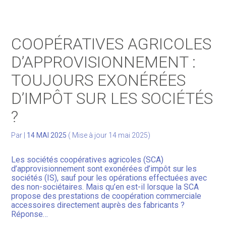
Gérer votre quotidien
COOPÉRATIVES AGRICOLES
Développer votre activité
D’APPROVISIONNEMENT :
TOUJOURS EXONÉRÉES
Gérer votre patrimoine
D’IMPÔT SUR LES SOCIÉTÉS
Facturation Électronique
?
Par
|
14 MAI 2025
( Mise à jour 14 mai 2025)
Les sociétés coopératives agricoles (SCA)
d’approvisionnement sont exonérées d’impôt sur les
sociétés (IS), sauf pour les opérations effectuées avec
des non-sociétaires. Mais qu’en est-il lorsque la SCA
propose des prestations de coopération commerciale
accessoires directement auprès des fabricants ?
Réponse…