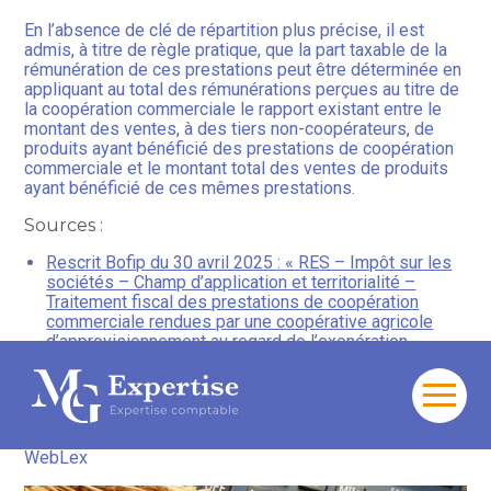
En l’absence de clé de répartition plus précise, il est
admis, à titre de règle pratique, que la part taxable de la
rémunération de ces prestations peut être déterminée en
appliquant au total des rémunérations perçues au titre de
la coopération commerciale le rapport existant entre le
montant des ventes, à des tiers non-coopérateurs, de
produits ayant bénéficié des prestations de coopération
commerciale et le montant total des ventes de produits
ayant bénéficié de ces mêmes prestations.
Sources :
Rescrit Bofip du 30 avril 2025 : « RES – Impôt sur les
sociétés – Champ d’application et territorialité –
Traitement fiscal des prestations de coopération
commerciale rendues par une coopérative agricole
d’approvisionnement au regard de l’exonération
d’impôt sur les sociétés prévue au 2o du 1 de l’article
207 du CGI »
Aller
Coopératives agricoles d’approvisionnement : toujours
au
exonérées d’impôt sur les sociétés ?
– © Copyright
contenu
WebLex