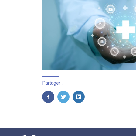
Partager :
FaceBook
Twitter
LinkedIn