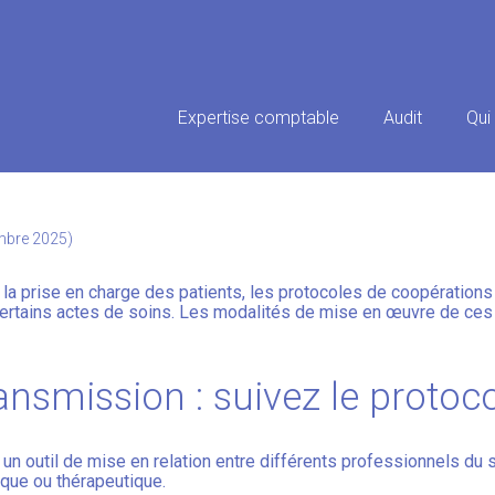
Principal
Expertise comptable
Audit
Qui
 PROFESSIONNELS DE SANTÉ :
embre 2025)
et la prise en charge des patients, les protocoles de coopérations
certains actes de soins. Les modalités de mise en œuvre de ces
ransmission : suivez le protoco
 un outil de mise en relation entre différents professionnels du s
ique ou thérapeutique.