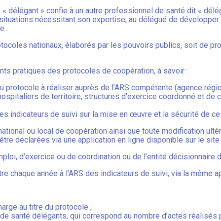
« délégant » confie à un autre professionnel de santé dit « délég
ituations nécessitant son expertise, au délégué de développer
e.
tocoles nationaux, élaborés par les pouvoirs publics, soit de pr
ts pratiques des protocoles de coopération, à savoir :
du protocole à réaliser auprès de l’ARS compétente (agence régio
spitaliers de territoire, structures d’exercice coordonné et de 
s indicateurs de suivi sur la mise en œuvre et la sécurité de ce
national ou local de coopération ainsi que toute modification ult
e déclarées via une application en ligne disponible sur le site 
mploi, d’exercice ou de coordination ou de l’entité décisionnaire 
tre chaque année à l’ARS des indicateurs de suivi, via la même ap
arge au titre du protocole ;
 de santé délégants, qui correspond au nombre d’actes réalisés 