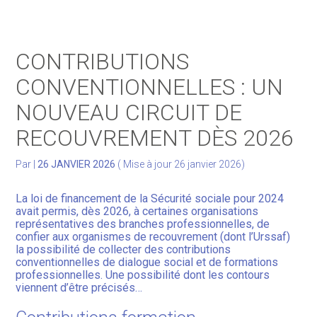
Gérer votre quotidien
CONTRIBUTIONS
Développer votre activité
CONVENTIONNELLES : UN
NOUVEAU CIRCUIT DE
Gérer votre patrimoine
RECOUVREMENT DÈS 2026
Facturation Électronique
Par
|
26 JANVIER 2026
( Mise à jour 26 janvier 2026)
La loi de financement de la Sécurité sociale pour 2024
avait permis, dès 2026, à certaines organisations
représentatives des branches professionnelles, de
confier aux organismes de recouvrement (dont l’Urssaf)
la possibilité de collecter des contributions
conventionnelles de dialogue social et de formations
professionnelles. Une possibilité dont les contours
viennent d’être précisés…