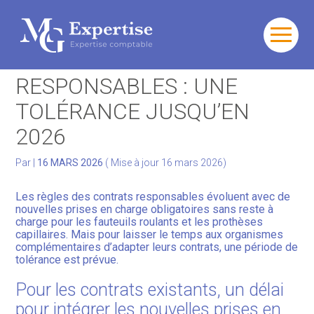
Gérer votre quotidien
Aller
au
CONTRATS SANTÉ
contenu
Développer votre activité
RESPONSABLES : UNE
TOLÉRANCE JUSQU’EN
Gérer votre patrimoine
2026
Facturation Électronique
Par
|
16 MARS 2026
( Mise à jour 16 mars 2026)
Les règles des contrats responsables évoluent avec de
nouvelles prises en charge obligatoires sans reste à
charge pour les fauteuils roulants et les prothèses
capillaires. Mais pour laisser le temps aux organismes
complémentaires d’adapter leurs contrats, une période de
tolérance est prévue.
Pour les contrats existants, un délai
pour intégrer les nouvelles prises en