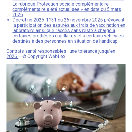
La rubrique Protection sociale complémentaire
complémentaire a été actualisée » en date du 5 mars
2026
Décret no 2025-1131 du 26 novembre 2025 prévoyant
la participation des assurés aux frais de vaccination en
laboratoire ainsi que l’accès sans reste à charge à
certaines prothèses capillaires et à certains véhicules
destinés à des personnes en situation de handicap
Contrats santé responsables : une tolérance jusqu’en
2026
– © Copyright WebLex