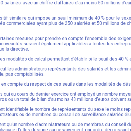
 salariés, avec un chiffre d’affaires d’au moins 50 millions d’eu
sitif similaire qui impose un seuil minimum de 40 % pour le sex
tés commerciales ayant plus de 250 salariés et 50 millions de chi
ertaines mesures pour prendre en compte l’ensemble des exigenc
es nouveautés seraient également applicables à toutes les entrepr
e la directive.
s modalités de calcul permettant d’établir si le seuil des 40 % e
calcul les administrateurs représentants des salariés et les admi
ble, pas comptabilisés.
e en compte du respect de ces seuils dans les modalités de dési
tés qui au cours du dernier exercice ont employé un nombre moyen
uros ou un total de bilan d’au moins 43 millions d’euros doivent s
ent identifiable le nombre de représentants du sexe le moins re
strateurs ou de membres du conseil de surveillance salariés élu
ient qu’un nombre d’administrateurs ou de membres du conseil de
 chacune d’elles désigne successivement, par ordre décroissant