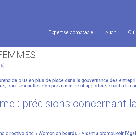
Principal
Expertise comptable
Audit
Qui
RATION DES GRANDES SOCIÉTÉ
-FEMMES
26)
rend de plus en plus de place dans la gouvernance des entrepri
iés, pour lesquelles des prévisions sont apportées quant à la co
e : précisions concernant la
ne directive dite « Women on boards » visant à promouvoir l’ég