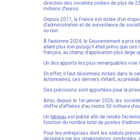
direction des sociétés cotées de plus de 250
millions d’euros.
Depuis 2011, la France est dotée d’un dispo
d’administration et de surveillance de socié
ou non.
À l’automne 2024, le Gouvernement a pris c
allant plus loin puisqu’il était prévu que c
français, au champ d’application plus large qu
Un des apports les plus remarquables vise le
En effet, il faut désormais inclure dans le 
actionnaires, ces derniers n’étant, au préala
Des précisions sont apportées pour la pris
Ainsi, depuis le 1er janvier 2026, les socié
chiffre d’affaires d’au moins 50 millions d’e
Un
tableau
est publié afin de rendre facilem
fonction du nombre total de postes d’admini
Pour les entreprises dont les statuts prévo
désignés par les organisations syndicales,