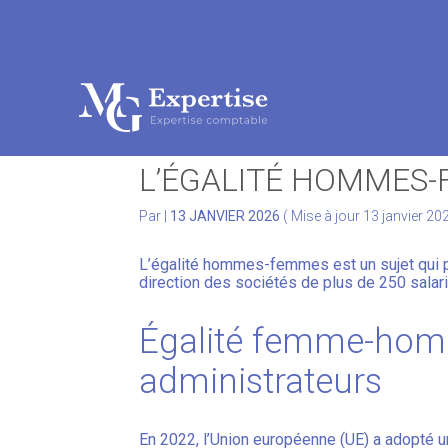
Subheader
Aller
au
CONSEIL D’ADMINIST
contenu
L’ÉGALITÉ HOMMES
Par
|
13 JANVIER 2026
( Mise à jour 13 janvier 20
L’égalité hommes-femmes est un sujet qui p
direction des sociétés de plus de 250 salar
Égalité femme-homm
administrateurs
En 2022, l’Union européenne (UE) a adopté u