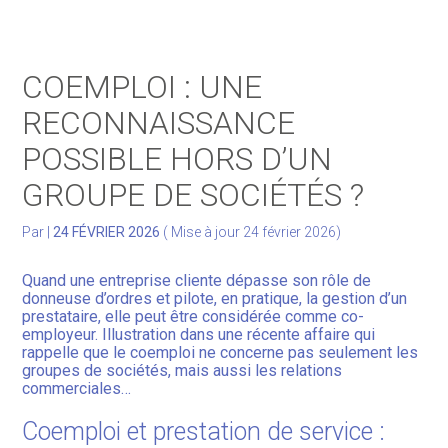
Gérer votre quotidien
COEMPLOI : UNE
Développer votre activité
RECONNAISSANCE
POSSIBLE HORS D’UN
Gérer votre patrimoine
GROUPE DE SOCIÉTÉS ?
Facturation Électronique
Par
|
24 FÉVRIER 2026
( Mise à jour 24 février 2026)
Quand une entreprise cliente dépasse son rôle de
donneuse d’ordres et pilote, en pratique, la gestion d’un
prestataire, elle peut être considérée comme co-
employeur. Illustration dans une récente affaire qui
rappelle que le coemploi ne concerne pas seulement les
groupes de sociétés, mais aussi les relations
commerciales…
Coemploi et prestation de service :