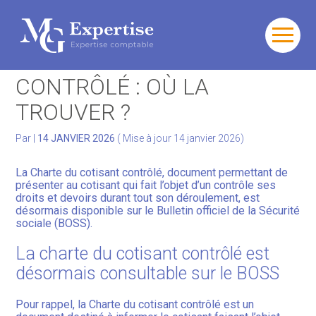
Gérer votre quotidien
Aller
au
CHARTE DU COTISANT
contenu
Développer votre activité
CONTRÔLÉ : OÙ LA
TROUVER ?
Gérer votre patrimoine
Par
|
14 JANVIER 2026
( Mise à jour 14 janvier 2026)
Facturation Électronique
La Charte du cotisant contrôlé, document permettant de
présenter au cotisant qui fait l’objet d’un contrôle ses
droits et devoirs durant tout son déroulement, est
désormais disponible sur le Bulletin officiel de la Sécurité
sociale (BOSS).
La charte du cotisant contrôlé est
désormais consultable sur le BOSS
Pour rappel, la Charte du cotisant contrôlé est un