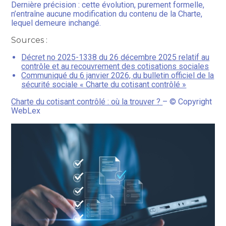
Dernière précision : cette évolution, purement formelle,
n’entraîne aucune modification du contenu de la Charte,
lequel demeure inchangé.
Sources :
Décret no 2025-1338 du 26 décembre 2025 relatif au
contrôle et au recouvrement des cotisations sociales
Communiqué du 6 janvier 2026, du bulletin officiel de la
sécurité sociale « Charte du cotisant contrôlé »
Charte du cotisant contrôlé : où la trouver ?
– © Copyright
WebLex