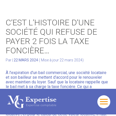
Gérer votre quotidien
C’EST L’HISTOIRE D’UNE
Développer votre activité
SOCIÉTÉ QUI REFUSE DE
PAYER 2 FOIS LA TAXE
Gérer votre patrimoine
FONCIÈRE…
Facturation Électronique
Par
|
22 MARS 2024
( Mise à jour 22 mars 2024)
À l’expiration d’un bail commercial, une société locataire
et son bailleur se mettent d’accord pour le renouveler
avec maintien du loyer. Sauf que la locataire rappelle que
le bail met à sa charge la taxe foncière. Ce qui a
nécessairement un impact sur le montant du loyer…
La locataire réclame un réajustement à la baisse du
Aller
loyer… Plus exactement, elle rappelle que le montant du
au
loyer du bail renouvelé doit correspondre à la valeur
contenu
locative ; et pour le calcul de cette valeur locative, il faut