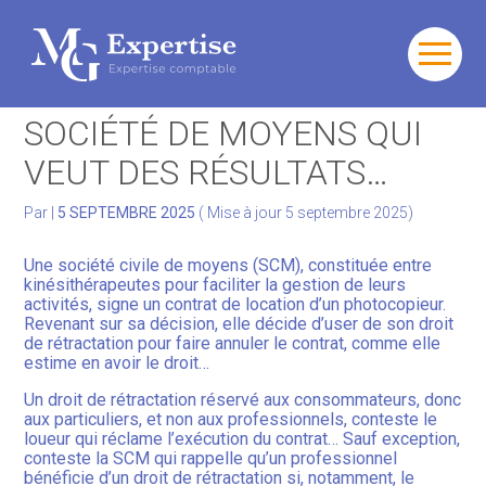
Gérer votre quotidien
Aller
au
C’EST L’HISTOIRE D’UNE
contenu
Développer votre activité
SOCIÉTÉ DE MOYENS QUI
VEUT DES RÉSULTATS…
Gérer votre patrimoine
Par
|
5 SEPTEMBRE 2025
( Mise à jour 5 septembre 2025)
Facturation Électronique
Une société civile de moyens (SCM), constituée entre
kinésithérapeutes pour faciliter la gestion de leurs
activités, signe un contrat de location d’un photocopieur.
Revenant sur sa décision, elle décide d’user de son droit
de rétractation pour faire annuler le contrat, comme elle
estime en avoir le droit…
Un droit de rétractation réservé aux consommateurs, donc
aux particuliers, et non aux professionnels, conteste le
loueur qui réclame l’exécution du contrat… Sauf exception,
conteste la SCM qui rappelle qu’un professionnel
bénéficie d’un droit de rétractation si, notamment, le