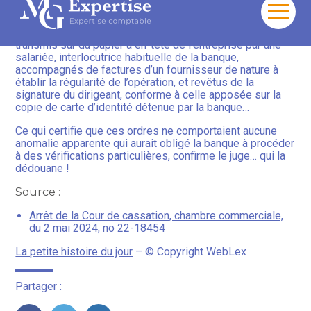
accompagnés de factures falsifiées, réalisés en
Aller
l’absence du dirigeant, comportaient une fausse
au
signature. Mais la banque rappelle que ces ordres ont été
contenu
transmis sur du papier à en-tête de l’entreprise par une
salariée, interlocutrice habituelle de la banque,
accompagnés de factures d’un fournisseur de nature à
établir la régularité de l’opération, et revêtus de la
signature du dirigeant, conforme à celle apposée sur la
copie de carte d’identité détenue par la banque…
Ce qui certifie que ces ordres ne comportaient aucune
anomalie apparente qui aurait obligé la banque à procéder
à des vérifications particulières, confirme le juge… qui la
dédouane !
Source :
Arrêt de la Cour de cassation, chambre commerciale,
du 2 mai 2024, no 22-18454
La petite histoire du jour
– © Copyright WebLex
Partager :