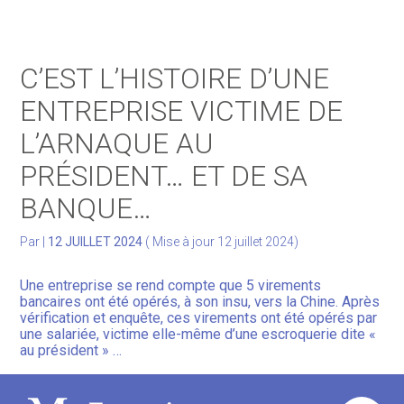
Gérer votre quotidien
C’EST L’HISTOIRE D’UNE
Développer votre activité
ENTREPRISE VICTIME DE
L’ARNAQUE AU
Gérer votre patrimoine
PRÉSIDENT… ET DE SA
Facturation Électronique
BANQUE…
Par
|
12 JUILLET 2024
( Mise à jour 12 juillet 2024)
Une entreprise se rend compte que 5 virements
bancaires ont été opérés, à son insu, vers la Chine. Après
vérification et enquête, ces virements ont été opérés par
une salariée, victime elle-même d’une escroquerie dite «
au président » …
Une arnaque pour laquelle l’entreprise va demander un
remboursement à sa banque : les ordres de virement,