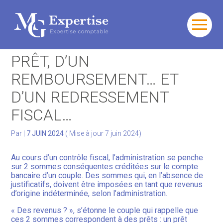
Gérer votre quotidien
Aller
au
C’EST L’HISTOIRE D’UN
contenu
Développer votre activité
PRÊT, D’UN
REMBOURSEMENT… ET
Gérer votre patrimoine
D’UN REDRESSEMENT
Facturation Électronique
FISCAL…
Par
|
7 JUIN 2024
( Mise à jour 7 juin 2024)
Au cours d’un contrôle fiscal, l’administration se penche
sur 2 sommes conséquentes créditées sur le compte
bancaire d’un couple. Des sommes qui, en l’absence de
justificatifs, doivent être imposées en tant que revenus
d’origine indéterminée, selon l’administration.
« Des revenus ? », s’étonne le couple qui rappelle que
ces 2 sommes correspondent à des prêts : un prêt