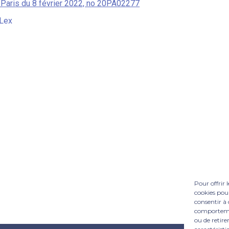
e Paris du 8 février 2022, no 20PA02277
Lex
Pour offrir 
cookies pour
consentir à 
comportement
ou de retire