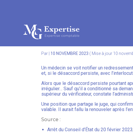
Subheader
Aller
au
C’EST L’HISTOIRE D
contenu
Par
|
10 NOVEMBRE 2023
( Mise à jour 10 novem
Un médecin se voit notifier un redressement à 
et, si le désaccord persiste, avec l’interloc
Alors que le désaccord persiste pourtant apr
irrégulier… Sauf qu’il a conditionné sa deman
supérieur du vérificateur, constate l’administ
Une position que partage le juge, qui confir
valable. Il aurait fallu la renouveler après l’
Source :
Arrêt du Conseil d’État du 20 février 202