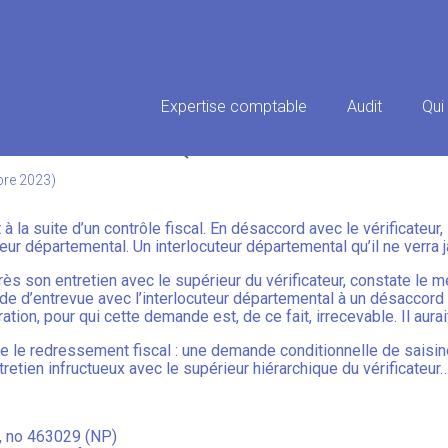
Principal
Expertise comptable
Audit
Qui
’UN MÉDECIN QUI POSE TROP D
bre 2023)
la suite d’un contrôle fiscal. En désaccord avec le vérificateur, 
uteur départemental. Un interlocuteur départemental qu’il ne verra
ès son entretien avec le supérieur du vérificateur, constate le m
de d’entrevue avec l’interlocuteur départemental à un désaccord p
ration, pour qui cette demande est, de ce fait, irrecevable. Il aura
me le redressement fiscal : une demande conditionnelle de saisin
entretien infructueux avec le supérieur hiérarchique du vérificateur
3, no 463029 (NP)