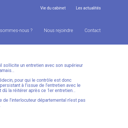
Vie du cabinet
Les actualités
 sommes-nous ?
Nous rejoindre
Contact
E CONDITIONS…
il sollicite un entretien avec son supérieur
 jamais…
édecin, pour qui le contrôle est donc
ersistant à l’issue de l’entretien avec le
it dû la réitérer après ce 1er entretien…
e de l’interlocuteur départemental n’est pas
…