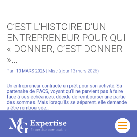
Gérer votre quotidien
C’EST L’HISTOIRE D’UN
Développer votre activité
ENTREPRENEUR POUR QUI
« DONNER, C’EST DONNER
Gérer votre patrimoine
»…
Facturation Électronique
Par
|
13 MARS 2026
( Mise à jour 13 mars 2026)
Un entrepreneur contracte un prêt pour son activité. Sa
partenaire de PACS, voyant qu’il ne parvient pas à faire
face à ses échéances, décide de rembourser une partie
des sommes. Mais lorsqu’ils se séparent, elle demande
à être remboursée…
Selon elle, le fait qu’elle l’ait libéré de sa dette en payant
entraine « automatiquement » l’obligation pour lui de la
Aller
rembourser. Mais pas pour l’entrepreneur qui conteste :
au
ce principe ne vaut que lorsque la personne qui