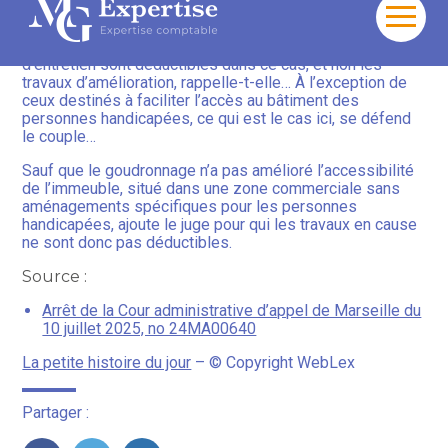
constitué une amélioration significative du revêtement,
Aller
dépassant le simple entretien, constate l’administration
au
fiscale. Or, seules les dépenses de réparation et
contenu
d’entretien sont déductibles dans ce cas, et non les
travaux d’amélioration, rappelle-t-elle… À l’exception de
ceux destinés à faciliter l’accès au bâtiment des
personnes handicapées, ce qui est le cas ici, se défend
le couple…
Sauf que le goudronnage n’a pas amélioré l’accessibilité
de l’immeuble, situé dans une zone commerciale sans
aménagements spécifiques pour les personnes
handicapées, ajoute le juge pour qui les travaux en cause
ne sont donc pas déductibles.
Source :
Arrêt de la Cour administrative d’appel de Marseille du
10 juillet 2025, no 24MA00640
La petite histoire du jour
– © Copyright WebLex
Partager :