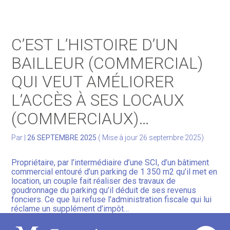
Gérer votre quotidien
C’EST L’HISTOIRE D’UN
Développer votre activité
BAILLEUR (COMMERCIAL)
QUI VEUT AMÉLIORER
Gérer votre patrimoine
L’ACCÈS À SES LOCAUX
Facturation Électronique
(COMMERCIAUX)…
Par
|
26 SEPTEMBRE 2025
( Mise à jour 26 septembre 2025)
Propriétaire, par l’intermédiaire d’une SCI, d’un bâtiment
commercial entouré d’un parking de 1 350 m2 qu’il met en
location, un couple fait réaliser des travaux de
goudronnage du parking qu’il déduit de ses revenus
fonciers. Ce que lui refuse l’administration fiscale qui lui
réclame un supplément d’impôt…
Le parking étant initialement en gravier, le goudronnage a