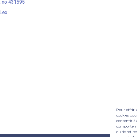
1, no 431595
Lex
Pour offrir 
cookies pour
consentir à 
comportement
ou de retire