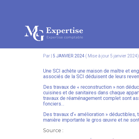
Subheader
Aller
au
C’EST L’HISTOIRE D’
contenu
Par
|
5 JANVIER 2024
( Mise à jour 5 janvier 2024)
Une SCI achète une maison de maître et eng
associés de la SCI déduisent de leurs revenu
Des travaux de « reconstruction » non déducti
cuisines et de sanitaires dans chaque appart
travaux de réaménagement complet sont assi
fonciers…
Des travaux d’« amélioration » déductibles, 
manière importante le gros œuvre et ne sont 
Source :