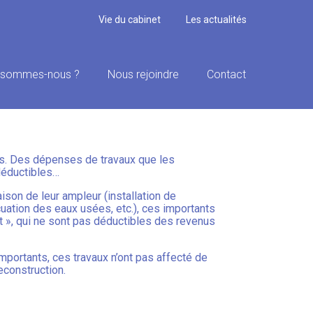
Vie du cabinet
Les actualités
 sommes-nous ?
Nous rejoindre
Contact
MIEUX DÉDUIRE…
ts. Des dépenses de travaux que les
 déductibles…
aison de leur ampleur (installation de
cuation des eaux usées, etc.), ces importants
 », qui ne sont pas déductibles des revenus
importants, ces travaux n’ont pas affecté de
econstruction.