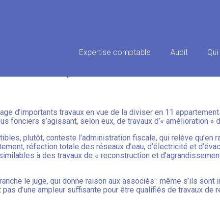
Principal
Expertise comptable
Audit
Qui
ASSOCIÉS QUI DIVISENT POUR 
age d’importants travaux en vue de la diviser en 11 appartemen
s fonciers s’agissant, selon eux, de travaux d’« amélioration »
bles, plutôt, conteste l’administration fiscale, qui relève qu’en r
ement, réfection totale des réseaux d’eau, d’électricité et d’éva
milables à des travaux de « reconstruction et d’agrandissement
tranche le juge, qui donne raison aux associés : même s’ils sont 
pas d’une ampleur suffisante pour être qualifiés de travaux de r