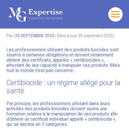
Gérer votre quotidien
Aller
au
CERTIBIOCIDE : POUR QUI ?
contenu
Développer votre activité
Par
|
25 SEPTEMBRE 2025
( Mise à jour 25 septembre 2025)
Gérer votre patrimoine
Les professionnels utilisant des produits biocides sont
soumis à certaines obligations et doivent notamment
Facturation Électronique
obtenir des certificats, appelés « certibiocides »,
attestant de leur capacité à manipuler ces produits. Mais
tout le monde n’est pas concerné…
Certibiocide : un régime allégé pour la
santé
Par principe, les professionnels utilisant dans leurs
activités des produits biocides doivent suivre une
formation relative à la manipulation de ces produits afin
d’obtenir un certificat individuel appelé « certibiocide »,
qui se décline en 3 catégories :