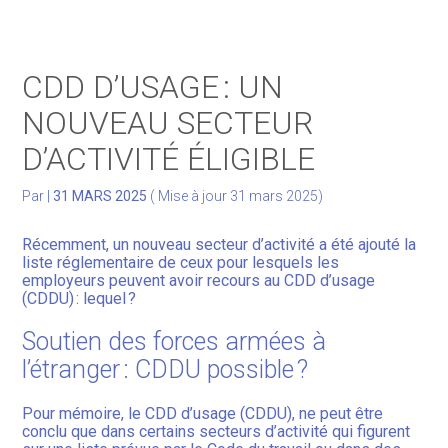
Gérer votre quotidien
CDD D’USAGE : UN
Développer votre activité
NOUVEAU SECTEUR
D’ACTIVITÉ ÉLIGIBLE
Gérer votre patrimoine
Par
|
31 MARS 2025
( Mise à jour 31 mars 2025)
Facturation Électronique
Récemment, un nouveau secteur d’activité a été ajouté la
liste réglementaire de ceux pour lesquels les
employeurs peuvent avoir recours au CDD d’usage
(CDDU) : lequel ?
Soutien des forces armées à
l’étranger : CDDU possible ?
Pour mémoire, le CDD d’usage (CDDU), ne peut être
conclu que dans certains secteurs d’activité qui figurent