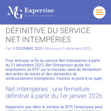
Gérer votre quotidien
Aller
au
BTP : FERMETURE
contenu
Développer votre activité
DÉFINITIVE DU SERVICE
NET INTEMPÉRIES
Gérer votre patrimoine
Par
|
5 DÉCEMBRE 2025
( Mise à jour 5 décembre 2025)
Facturation Électronique
Pour anticiper la fin du service Net-Intempéries à partir
du 31 décembre 2025, Net-Entreprises guide les
employeurs du BTP sur le nouveau canal de déclaration
des arrêts de travail et des demandes de
remboursement intempéries. Faisons le point à ce sujet…
Net-Intempéries : une fermeture
définitive à partir du 1er janvier 2026
Rappelons que dans le secteur du BTP, l’employeur peut