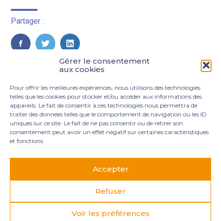
Partager :
FaceBook
Twitter
LinkedIn
Gérer le consentement
aux cookies
Pour offrir les meilleures expériences, nous utilisons des technologies
telles que les cookies pour stocker et/ou accéder aux informations des
appareils. Le fait de consentir à ces technologies nous permettra de
traiter des données telles que le comportement de navigation ou les ID
uniques sur ce site. Le fait de ne pas consentir ou de retirer son
consentement peut avoir un effet négatif sur certaines caractéristiques
et fonctions.
Footer
3 rue Marie Dupil – La Plaine Petit Manoir – 97232 Le
Principale
Lamentin
Accepter
05 96 50 55 00
contact@mgexpertise.fr
Refuser
Voir les préférences
Footer
MENTIONS LÉGALES