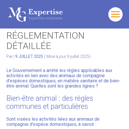
Gérer votre quotidien
Aller
au
BIEN-ÊTRE ANIMAL : UNE
contenu
Développer votre activité
RÉGLEMENTATION
DÉTAILLÉE
Gérer votre patrimoine
Par
|
9 JUILLET 2025
( Mise à jour 9 juillet 2025)
Facturation Électronique
Le Gouvernement a arrêté les règles applicables aux
activités en lien avec des animaux de compagnie
d’espèces domestiques, en matière sanitaire et de bien-
être animal. Quelles sont les grandes lignes ?
Bien-être animal : des règles
communes et particulières
Sont visées les activités liées aux animaux de
compagnie d’espèce domestiques, à savoir :