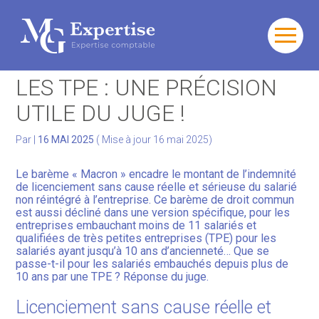
Gérer votre quotidien
Aller
au
BARÈME MACRON POUR
contenu
Développer votre activité
LES TPE : UNE PRÉCISION
UTILE DU JUGE !
Gérer votre patrimoine
Par
|
16 MAI 2025
( Mise à jour 16 mai 2025)
Facturation Électronique
Le barème « Macron » encadre le montant de l’indemnité
de licenciement sans cause réelle et sérieuse du salarié
non réintégré à l’entreprise. Ce barème de droit commun
est aussi décliné dans une version spécifique, pour les
entreprises embauchant moins de 11 salariés et
qualifiées de très petites entreprises (TPE) pour les
salariés ayant jusqu’à 10 ans d’ancienneté… Que se
passe-t-il pour les salariés embauchés depuis plus de
10 ans par une TPE ? Réponse du juge.
Licenciement sans cause réelle et