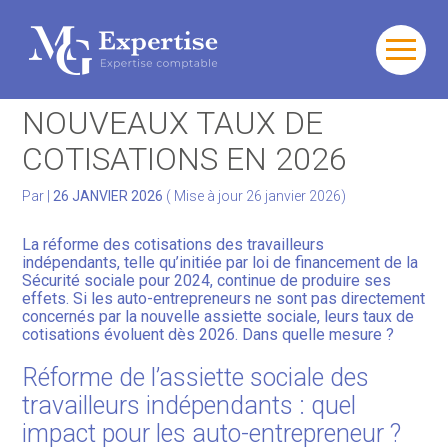
Gérer votre quotidien
Aller
au
AUTO-ENTREPRENEURS :
contenu
Développer votre activité
NOUVEAUX TAUX DE
COTISATIONS EN 2026
Gérer votre patrimoine
Par
|
26 JANVIER 2026
( Mise à jour 26 janvier 2026)
Facturation Électronique
La réforme des cotisations des travailleurs
indépendants, telle qu’initiée par loi de financement de la
Sécurité sociale pour 2024, continue de produire ses
effets. Si les auto-entrepreneurs ne sont pas directement
concernés par la nouvelle assiette sociale, leurs taux de
cotisations évoluent dès 2026. Dans quelle mesure ?
Réforme de l’assiette sociale des
travailleurs indépendants : quel
impact pour les auto-entrepreneur ?